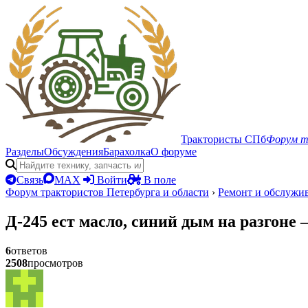
Трактористы СПб
Форум т
Разделы
Обсуждения
Барахолка
О форуме
Связь
MAX
Войти
В поле
Форум трактористов Петербурга и области
›
Ремонт и обслужи
Д-245 ест масло, синий дым на разгоне
6
ответов
2508
просмотров