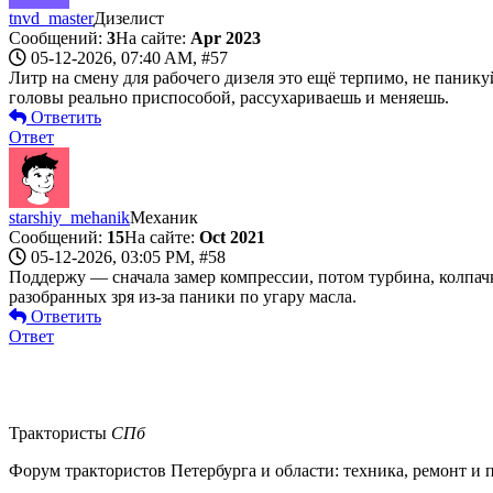
tnvd_master
Дизелист
Сообщений:
3
На сайте:
Apr 2023
05-12-2026, 07:40 AM,
#57
Литр на смену для рабочего дизеля это ещё терпимо, не панику
головы реально приспособой, рассухариваешь и меняешь.
Ответить
Ответ
starshiy_mehanik
Механик
Сообщений:
15
На сайте:
Oct 2021
05-12-2026, 03:05 PM,
#58
Поддержу — сначала замер компрессии, потом турбина, колпачк
разобранных зря из-за паники по угару масла.
Ответить
Ответ
Трактористы
СПб
Форум трактористов Петербурга и области: техника, ремонт и по