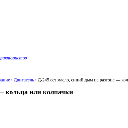
рактористов
вание
›
Двигатель
›
Д-245 ест масло, синий дым на разгоне — ко
 — кольца или колпачки