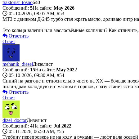
traktorist_tosno
640
Сообщений:
5
На сайте:
May 2026
05-10-2026, 08:05 AM,
#53
МТЗ с движком Д-245 турбо стал жрать масло, доливаю литр на 
Это кольца залегли или маслосъёмные колпачки? Как отличить,
Ответить
Ответ
mehanik_diesel
Дизелист
Сообщений:
15
На сайте:
May 2022
05-10-2026, 09:30 AM,
#54
Синий на разгоне и относительно чисто на ХХ — больше похож
цилиндрам холодную и с маслом в горшок, сразу станет ясно ко
Ответить
Ответ
dizel_doctor
Дизелист
Сообщений:
4
На сайте:
Jul 2022
05-11-2026, 06:50 AM,
#55
Турбину перепроверь не на ходу, а руками — люфт вала осевой 