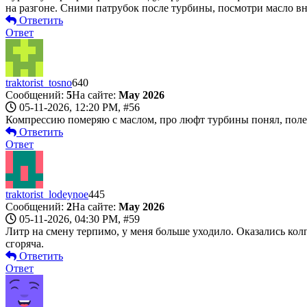
на разгоне. Сними патрубок после турбины, посмотри масло вн
Ответить
Ответ
traktorist_tosno
640
Сообщений:
5
На сайте:
May 2026
05-11-2026, 12:20 PM,
#56
Компрессию померяю с маслом, про люфт турбины понял, полезу
Ответить
Ответ
traktorist_lodeynoe
445
Сообщений:
2
На сайте:
May 2026
05-11-2026, 04:30 PM,
#59
Литр на смену терпимо, у меня больше уходило. Оказались колп
сгоряча.
Ответить
Ответ