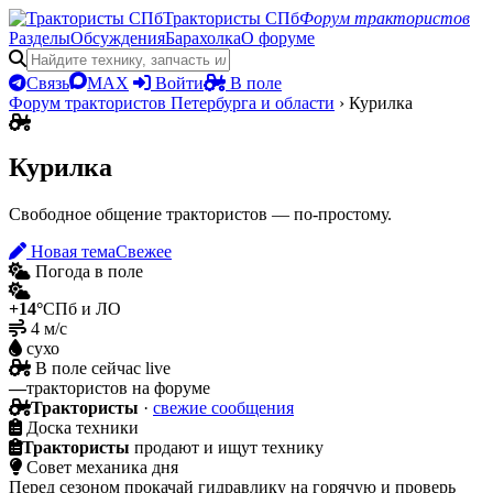
Трактористы СПб
Форум трактористов
Разделы
Обсуждения
Барахолка
О форуме
Связь
MAX
Войти
В поле
Форум трактористов Петербурга и области
›
Курилка
Курилка
Свободное общение трактористов — по-простому.
Новая тема
Свежее
Погода в поле
+14°
СПб и ЛО
4 м/с
сухо
В поле сейчас
live
—
трактористов на форуме
Трактористы
·
свежие сообщения
Доска техники
Трактористы
продают и ищут технику
Совет механика дня
Перед сезоном прокачай гидравлику на горячую и проверь