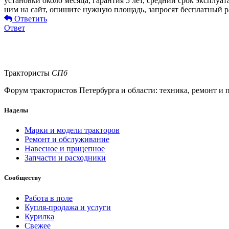
установки около месяца, гарантия 5 лет, средний срок эксплуа
ним на сайт, опишите нужную площадь, запросят бесплатный р
Ответить
Ответ
Трактористы
СПб
Форум трактористов Петербурга и области: техника, ремонт и по
Наделы
Марки и модели тракторов
Ремонт и обслуживание
Навесное и прицепное
Запчасти и расходники
Сообществу
Работа в поле
Купля-продажа и услуги
Курилка
Свежее