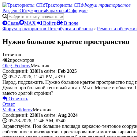
Трактористы СПб
Форум трактористов
Разделы
Обсуждения
Барахолка
О форуме
Связь
MAX
Войти
В поле
Форум трактористов Петербурга и области
›
Ремонт и обслужи
Нужно большое крытое пространство
1
ответов
402
просмотров
Oleg_Fedorov
Механик
Сообщений:
338
На сайте:
Feb 2025
05-27-2026, 11:41 PM,
#339
Народ, подскажите. Нужно большое крытое пространство под пр
Думаю про большой тентовый ангар. Мы в Москве и области. П
вместо долгой стройки?
Ответить
Ответ
Vadim_Sidorov
Механик
Сообщений:
238
На сайте:
Aug 2024
05-28-2026, 11:46 AM,
#340
Здравствуйте. Под большие площади каркасно-тентовое сооруже
собственное производство, проектирование и монтаж каркасно-