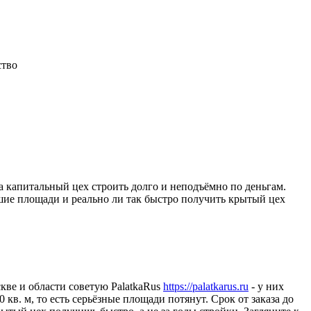
ство
а капитальный цех строить долго и неподъёмно по деньгам.
шие площади и реально ли так быстро получить крытый цех
кве и области советую PalatkaRus
https://palatkarus.ru
- у них
в. м, то есть серьёзные площади потянут. Срок от заказа до