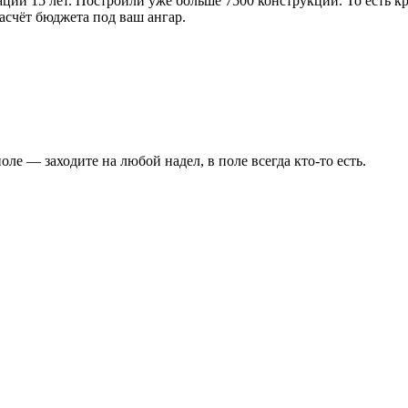
тации 15 лет. Построили уже больше 7500 конструкций. То есть к
асчёт бюджета под ваш ангар.
ле — заходите на любой надел, в поле всегда кто-то есть.