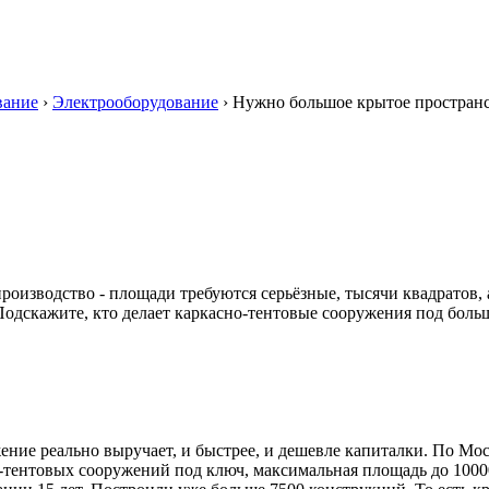
вание
›
Электрооборудование
›
Нужно большое крытое простран
оизводство - площади требуются серьёзные, тысячи квадратов, 
одскажите, кто делает каркасно-тентовые сооружения под боль
ние реально выручает, и быстрее, и дешевле капиталки. По Мос
тентовых сооружений под ключ, максимальная площадь до 10000 к