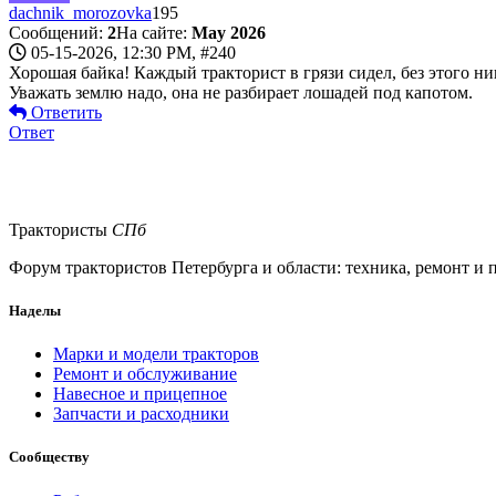
dachnik_morozovka
195
Сообщений:
2
На сайте:
May 2026
05-15-2026, 12:30 PM,
#240
Хорошая байка! Каждый тракторист в грязи сидел, без этого ник
Уважать землю надо, она не разбирает лошадей под капотом.
Ответить
Ответ
Трактористы
СПб
Форум трактористов Петербурга и области: техника, ремонт и по
Наделы
Марки и модели тракторов
Ремонт и обслуживание
Навесное и прицепное
Запчасти и расходники
Сообществу