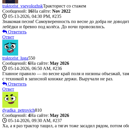
traktorist_vsevolozhsk
Тракторист со стажем
Сообщений:
16
На сайте:
Nov 2022
05-13-2026, 04:30 PM,
#235
Знакомая песня! Самоуверенность по весне до добра не доводит
лебёдки и бревно под колёса. До ночи провозились.
Ответить
Ответ
traktorist_luga
550
Сообщений:
6
На сайте:
May 2026
05-14-2026, 06:50 AM,
#236
Главное правило — по весне край поля и низины объезжай, там в
с техникой в записной книжке держи. Выручали не раз.
Ответить
Ответ
dyadka_petrovich
810
Сообщений:
4
На сайте:
May 2026
05-14-2026, 09:30 AM,
#237
Ха, а я раз трактор тащил, а тягач тоже засадил рядом, потом о