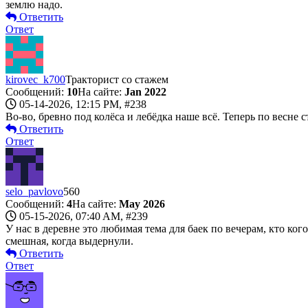
землю надо.
Ответить
Ответ
kirovec_k700
Тракторист со стажем
Сообщений:
10
На сайте:
Jan 2022
05-14-2026, 12:15 PM,
#238
Во-во, бревно под колёса и лебёдка наше всё. Теперь по весне с
Ответить
Ответ
selo_pavlovo
560
Сообщений:
4
На сайте:
May 2026
05-15-2026, 07:40 AM,
#239
У нас в деревне это любимая тема для баек по вечерам, кто ког
смешная, когда выдернули.
Ответить
Ответ