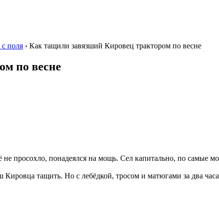
 с поля
›
Как тащили завязший Кировец трактором по весне
ом по весне
 не просохло, понадеялся на мощь. Сел капитально, по самые мо
ш Кировца тащить. Но с лебёдкой, тросом и матюгами за два час