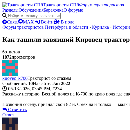
Трактористы СПб
Форум трактористов
Разделы
Обсуждения
Барахолка
О форуме
Связь
MAX
Войти
В поле
Форум трактористов Петербурга и области
›
Курилка
›
Истории
Как тащили завязший Кировец трактор
6
ответов
1872
просмотров
kirovec_k700
Тракторист со стажем
Сообщений:
10
На сайте:
Jan 2022
05-13-2026, 03:45 PM,
#234
Расскажу историю. Весной полез на К-700 по краю поля где ещё
Позвонил соседу, пригнал свой 82-й. Смех да и только — малы
Ответить
Ответ