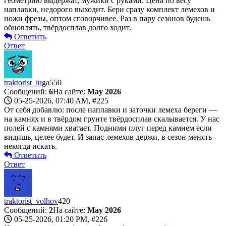
геометрию выдержат, мужики с руками. Цена по весу
наплавки, недорого выходит. Бери сразу комплект лемехов и
ножи фрезы, оптом сговорчивее. Раз в пару сезонов будешь
обновлять, твёрдосплав долго ходит.
Ответить
Ответ
traktorist_luga
550
Сообщений:
6
На сайте:
May 2026
05-25-2026, 07:40 AM,
#225
От себя добавлю: после наплавки и заточки лемеха береги —
на камнях и в твёрдом грунте твёрдосплав скалывается. У нас
полей с камнями хватает. Подними плуг перед камнем если
видишь, целее будет. И запас лемехов держи, в сезон менять
некогда искать.
Ответить
Ответ
traktorist_volhov
420
Сообщений:
2
На сайте:
May 2026
05-25-2026, 01:20 PM,
#226