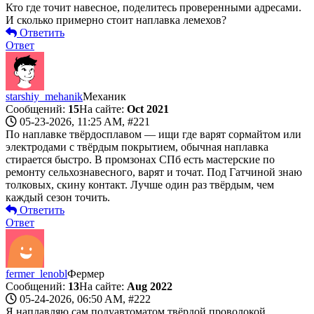
Кто где точит навесное, поделитесь проверенными адресами.
И сколько примерно стоит наплавка лемехов?
Ответить
Ответ
starshiy_mehanik
Механик
Сообщений:
15
На сайте:
Oct 2021
05-23-2026, 11:25 AM,
#221
По наплавке твёрдосплавом — ищи где варят сормайтом или
электродами с твёрдым покрытием, обычная наплавка
стирается быстро. В промзонах СПб есть мастерские по
ремонту сельхознавесного, варят и точат. Под Гатчиной знаю
толковых, скину контакт. Лучше один раз твёрдым, чем
каждый сезон точить.
Ответить
Ответ
fermer_lenobl
Фермер
Сообщений:
13
На сайте:
Aug 2022
05-24-2026, 06:50 AM,
#222
Я наплавляю сам полуавтоматом твёрдой проволокой,