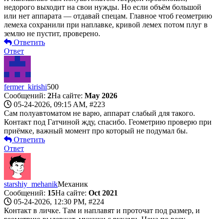
недорого выходит на свои нужды. Но если объём большой
или нет аппарата — отдавай спецам. Главное чтоб геометрию
лемеха сохранили при наплавке, кривой лемех потом плуг в
землю не пустит, проверено.
Ответить
Ответ
fermer_kirishi
500
Сообщений:
2
На сайте:
May 2026
05-24-2026, 09:15 AM,
#223
Сам полуавтоматом не варю, аппарат слабый для такого.
Контакт под Гатчиной жду, спасибо. Геометрию проверю при
приёмке, важный момент про который не подумал бы.
Ответить
Ответ
starshiy_mehanik
Механик
Сообщений:
15
На сайте:
Oct 2021
05-24-2026, 12:30 PM,
#224
Контакт в личке. Там и наплавят и проточат под размер, и