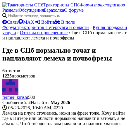
Трактористы СПб
Форум трактористов
Разделы
Обсуждения
Барахолка
О форуме
Связь
MAX
Войти
В поле
Форум трактористов Петербурга и области
›
Купля-продажа и
услуги
›
Отзывы и проверенные
›
Где в СПб нормально точат
и наплавляют лемеха и почвофрезы
Где в СПб нормально точат и
наплавляют лемеха и почвофрезы
6
ответов
1225
просмотров
fermer_kirishi
500
Сообщений:
2
На сайте:
May 2026
05-23-2026, 10:40 AM,
#220
Лемеха на плуге сточились, ножи на фрезе тоже. Хочу найти
где в Питере или области нормально наплавят и заточат, а не
абы как. Чтоб твёрдосплавом наварили и надолго хватило.