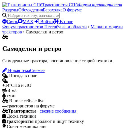
Трактористы СПб
Форум трактористов
Разделы
Обсуждения
Барахолка
О форуме
Связь
MAX
Войти
В поле
Форум трактористов Петербурга и области
›
Марки и модели
тракторов
›
Самоделки и ретро
Самоделки и ретро
Самодельные трактора, восстановление старой техники.
Новая тема
Свежее
Погода в поле
+14°
СПб и ЛО
4 м/с
сухо
В поле сейчас
live
—
трактористов на форуме
Трактористы
·
свежие сообщения
Доска техники
Трактористы
продают и ищут технику
Совет механика дня