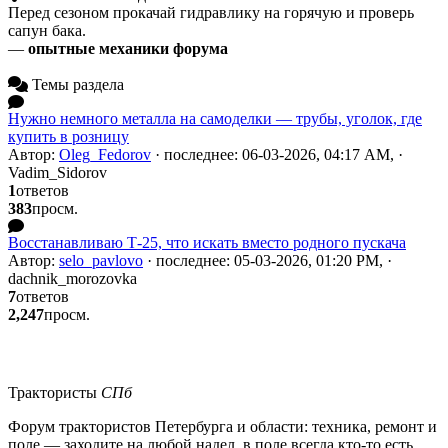
Перед сезоном прокачай гидравлику на горячую и проверь
сапун бака.
—
опытные механики форума
Темы раздела
Нужно немного металла на самоделки — трубы, уголок, где
купить в розницу
Автор:
Oleg_Fedorov
· последнее: 06-03-2026, 04:17 AM, ·
Vadim_Sidorov
1
ответов
383
просм.
Восстанавливаю Т-25, что искать вместо родного пускача
Автор:
selo_pavlovo
· последнее: 05-03-2026, 01:20 PM, ·
dachnik_morozovka
7
ответов
2,247
просм.
Трактористы
СПб
Форум трактористов Петербурга и области: техника, ремонт и
поле — заходите на любой надел, в поле всегда кто-то есть.