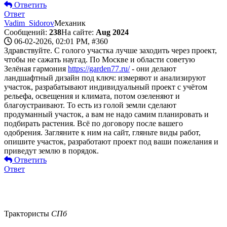
Ответить
Ответ
Vadim_Sidorov
Механик
Сообщений:
238
На сайте:
Aug 2024
06-02-2026, 02:01 PM,
#360
Здравствуйте. С голого участка лучше заходить через проект,
чтобы не сажать наугад. По Москве и области советую
Зелёная гармония
https://garden77.ru/
- они делают
ландшафтный дизайн под ключ: измеряют и анализируют
участок, разрабатывают индивидуальный проект с учётом
рельефа, освещения и климата, потом озеленяют и
благоустраивают. То есть из голой земли сделают
продуманный участок, а вам не надо самим планировать и
подбирать растения. Всё по договору после вашего
одобрения. Загляните к ним на сайт, гляньте виды работ,
опишите участок, разработают проект под ваши пожелания и
приведут землю в порядок.
Ответить
Ответ
Трактористы
СПб