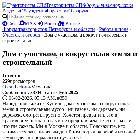
Трактористы СПб
Форум трактористов
Разделы
Обсуждения
Барахолка
О форуме
Связь
MAX
Войти
В поле
Форум трактористов Петербурга и области
›
Работа в поле
›
Участок и огород
›
Дом с участком, а вокруг голая земля и
строительный
Дом с участком, а вокруг голая земля и
строительный
1
ответов
229
просмотров
Oleg_Fedorov
Механик
Сообщений:
338
На сайте:
Feb 2025
06-02-2026, 05:13 AM,
#359
Народ, подскажите. Купили дом с участком, а вокруг голая
земля и строительный мусор - ни газона, ни деревьев, ни
дорожек, смотреть грустно. Хочется превратить это в
красивый участок, но сами не представляем, с чего начать и
что где сажать. Мы в Москве и области. Подскажите, кто
занимается ландшафтным дизайном под ключ, чтобы из голой
земли сделали нормальный участок?