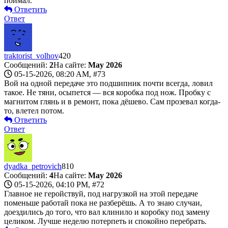
поймал.
Ответить
Ответ
traktorist_volhov
420
Сообщений:
2
На сайте:
May 2026
05-15-2026, 08:20 AM,
#73
Вой на одной передаче это подшипник почти всегда, ловил
такое. Не тяни, осыпется — вся коробка под нож. Пробку с
магнитом глянь и в ремонт, пока дёшево. Сам прозевал когда-
то, влетел потом.
Ответить
Ответ
dyadka_petrovich
810
Сообщений:
4
На сайте:
May 2026
05-15-2026, 04:10 PM,
#72
Главное не геройствуй, под нагрузкой на этой передаче
поменьше работай пока не разберёшь. А то знаю случаи,
доездились до того, что вал клинило и коробку под замену
целиком. Лучше неделю потерпеть и спокойно перебрать.