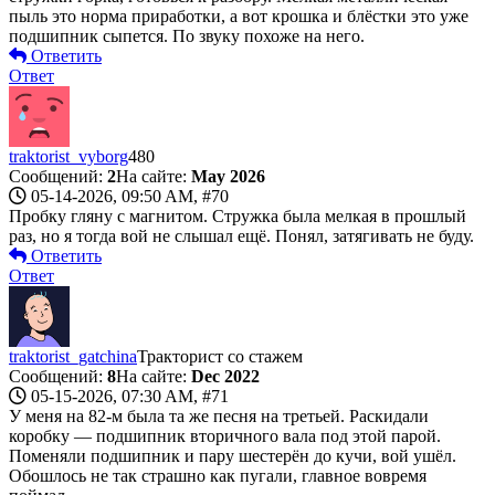
пыль это норма приработки, а вот крошка и блёстки это уже
подшипник сыпется. По звуку похоже на него.
Ответить
Ответ
traktorist_vyborg
480
Сообщений:
2
На сайте:
May 2026
05-14-2026, 09:50 AM,
#70
Пробку гляну с магнитом. Стружка была мелкая в прошлый
раз, но я тогда вой не слышал ещё. Понял, затягивать не буду.
Ответить
Ответ
traktorist_gatchina
Тракторист со стажем
Сообщений:
8
На сайте:
Dec 2022
05-15-2026, 07:30 AM,
#71
У меня на 82-м была та же песня на третьей. Раскидали
коробку — подшипник вторичного вала под этой парой.
Поменяли подшипник и пару шестерён до кучи, вой ушёл.
Обошлось не так страшно как пугали, главное вовремя