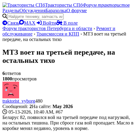
Трактористы СПб
Форум трактористов
Разделы
Обсуждения
Барахолка
О форуме
Связь
MAX
Войти
В поле
Форум трактористов Петербурга и области
›
Ремонт и
обслуживание
›
Трансмиссия и КПП
›
МТЗ воет на третьей
передаче, на остальных тихо
МТЗ воет на третьей передаче, на
остальных тихо
6
ответов
1800
просмотров
traktorist_vyborg
480
Сообщений:
2
На сайте:
May 2026
05-13-2026, 10:40 AM,
#67
Беларус 82, появился вой на третьей передаче под нагрузкой,
на остальных тишина. При сбросе газа вой пропадает. Масло в
коробке менял недавно, уровень в норме.