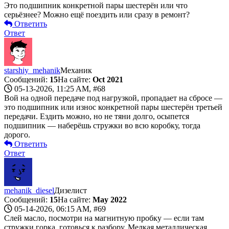
Это подшипник конкретной пары шестерён или что
серьёзнее? Можно ещё поездить или сразу в ремонт?
Ответить
Ответ
starshiy_mehanik
Механик
Сообщений:
15
На сайте:
Oct 2021
05-13-2026, 11:25 AM,
#68
Вой на одной передаче под нагрузкой, пропадает на сбросе —
это подшипник или износ конкретной пары шестерён третьей
передачи. Ездить можно, но не тяни долго, осыпется
подшипник — наберёшь стружки во всю коробку, тогда
дорого.
Ответить
Ответ
mehanik_diesel
Дизелист
Сообщений:
15
На сайте:
May 2022
05-14-2026, 06:15 AM,
#69
Слей масло, посмотри на магнитную пробку — если там
стружки горка, готовься к разбору. Мелкая металлическая