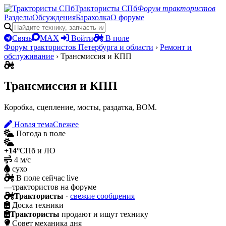
Трактористы СПб
Форум трактористов
Разделы
Обсуждения
Барахолка
О форуме
Связь
MAX
Войти
В поле
Форум трактористов Петербурга и области
›
Ремонт и
обслуживание
›
Трансмиссия и КПП
Трансмиссия и КПП
Коробка, сцепление, мосты, раздатка, ВОМ.
Новая тема
Свежее
Погода в поле
+14°
СПб и ЛО
4 м/с
сухо
В поле сейчас
live
—
трактористов на форуме
Трактористы
·
свежие сообщения
Доска техники
Трактористы
продают и ищут технику
Совет механика дня