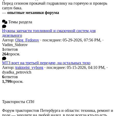
Перед сезоном прокачай гидравлику на горячую и проверь
сапун бака.
—
опытные механики форума
Темы раздела
Нужны запчасти топливной и смазочной систем для
дизельного
Автор:
Oleg_Fedorov
· последнее: 05-29-2026, 07:56 PM, ·
Vadim_Sidorov
1
ответов
264
просм.
МТЗ воет на третьей передаче, на остальных тихо
Автор:
traktorist_vyborg
· последнее: 05-15-2026, 04:10 PM, ·
dyadka_petrovich
6
ответов
1,799
просм.
Трактористы
СПб
Форум трактористов Петербурга и области: техника, ремонт и
поле — заходите на любой надел, в поле всегда кто-то есть.