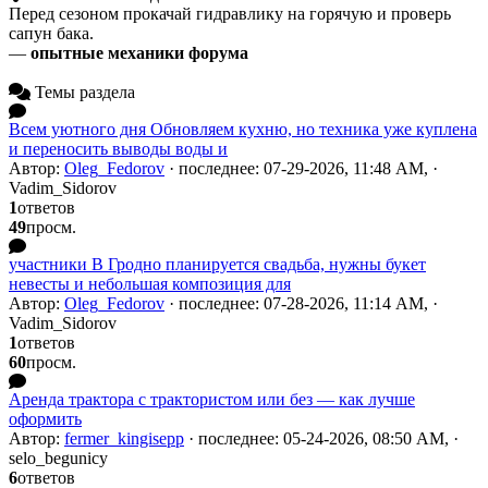
Перед сезоном прокачай гидравлику на горячую и проверь
сапун бака.
—
опытные механики форума
Темы раздела
Всем уютного дня Обновляем кухню, но техника уже куплена
и переносить выводы воды и
Автор:
Oleg_Fedorov
· последнее: 07-29-2026, 11:48 AM, ·
Vadim_Sidorov
1
ответов
49
просм.
участники В Гродно планируется свадьба, нужны букет
невесты и небольшая композиция для
Автор:
Oleg_Fedorov
· последнее: 07-28-2026, 11:14 AM, ·
Vadim_Sidorov
1
ответов
60
просм.
Аренда трактора с трактористом или без — как лучше
оформить
Автор:
fermer_kingisepp
· последнее: 05-24-2026, 08:50 AM, ·
selo_begunicy
6
ответов