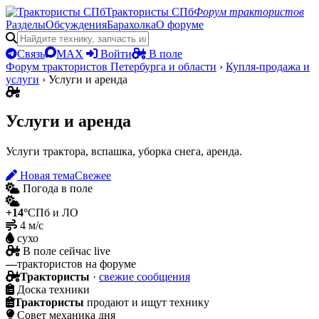
Трактористы СПб
Форум трактористов
Разделы
Обсуждения
Барахолка
О форуме
Связь
MAX
Войти
В поле
Форум трактористов Петербурга и области
›
Купля-продажа и
услуги
›
Услуги и аренда
Услуги и аренда
Услуги трактора, вспашка, уборка снега, аренда.
Новая тема
Свежее
Погода в поле
+14°
СПб и ЛО
4 м/с
сухо
В поле сейчас
live
—
трактористов на форуме
Трактористы
·
свежие сообщения
Доска техники
Трактористы
продают и ищут технику
Совет механика дня